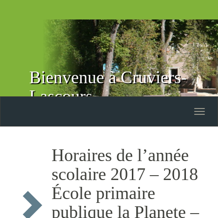
Bienvenue à Cruviers-
Lascours
Toggle
naviga
Horaires de l’année
scolaire 2017 – 2018
École primaire
publique la Planete –