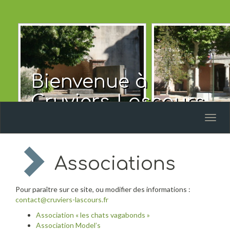
Bienvenue à
Cruviers-Lascours
Toggl
naviga
Associations
Pour paraître sur ce site, ou modifier des informations :
contact@cruviers-lascours.fr
Association « les chats vagabonds »
Association Model’s