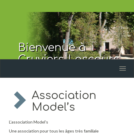
Bienvenue à
Cruviers-Lascours
Toggl
naviga
Association
Model’s
L’association Model’s
Une association pour tous les âges très familiale