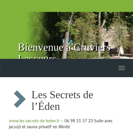
Bienvenue à Cruviers-
Lascours
Toggle
naviga
Les Secrets de
l’Éden
www.les-secrets-de-leden.fr
– 06 98 51 57 23 Suite avec
jacuzzi et sauna privatif en illimité