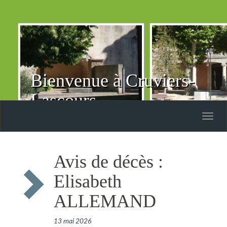
Bienvenue à Cruviers-
Lascours
Toggle
naviga
Avis de décès :
Elisabeth
ALLEMAND
13 mai 2026