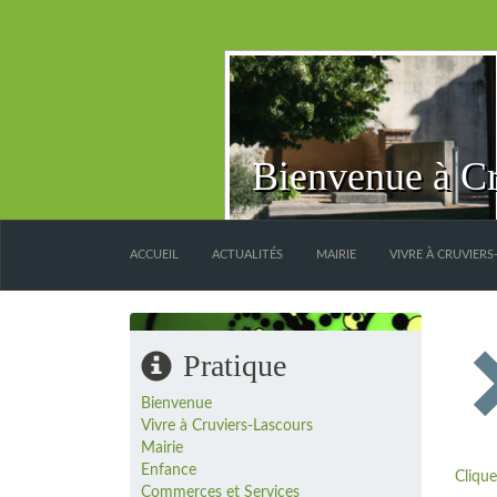
Bienvenue à Cr
ACCUEIL
ACTUALITÉS
MAIRIE
VIVRE À CRUVIER
Pratique
Bienvenue
Vivre à Cruviers-Lascours
Mairie
Enfance
Clique
Commerces et Services