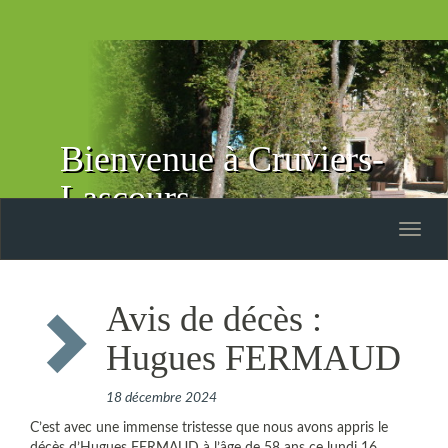
Bienvenue à Cruviers-
Lascours
Toggle
naviga
Avis de décès :
Hugues FERMAUD
18 décembre 2024
C’est avec une immense tristesse que nous avons appris le