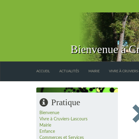
Bienvenue à Cr
ACCUEIL
ACTUALITÉS
MAIRIE
VIVRE À CRUVIER
Pratique
Bienvenue
Vivre à Cruviers-Lascours
Mairie
Enfance
Commerces et Services