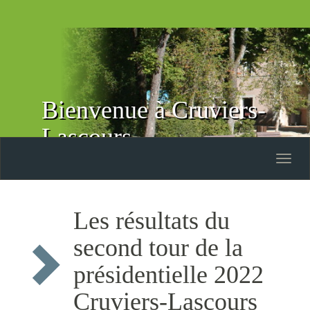
Bienvenue à Cruviers-
Lascours
Toggle
naviga
Les résultats du
second tour de la
présidentielle 2022
Cruviers-Lascours