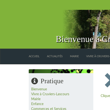
Bienvenue à Cr
ACCUEIL
ACTUALITÉS
MAIRIE
VIVRE À CRUVIER
Pratique
Bienvenue
Vivre à Cruviers-Lascours
Clique
Mairie
Enfance
Commerces et Services