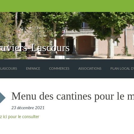
uviers-Lascours
S-LASCOURS
ENFANCE
COMMERCES
ASSOCIATIONS
PLAN LOCAL D
Menu des cantines pour le m
23 décembre 2021
z ici pour le consulter