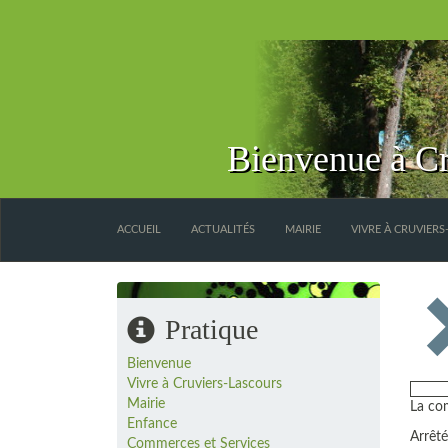
Bienvenue à Cr
ACCUEIL
ACTUALITÉS
MAIRIE
VIVRE À CRUVIER
Pratique
Bienvenue
Vivre à Cruviers-Lascours
Mairie
La com
Enfance
Arrêté
Commerces et Services