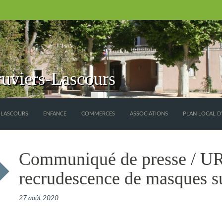
uviers-Lascours
S-LASCOURS
ENFANCE
COMMERCES
ASSOCIATIONS
PLAN LOCAL D
Communiqué de presse /
recrudescence de masques sur
27 août 2020