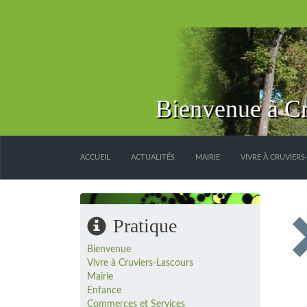
Bienvenue à Cr
ACCUEIL
ACTUALITÉS
MAIRIE
VIVRE À CRUVIER
Pratique
Bienvenue
Vivre à Cruviers-Lascours
Mairie
Enfance
Commerces et Services