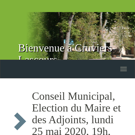
Bienvenue à Cruviers-
Lascours
Toggle
naviga
Conseil Municipal,
Election du Maire et
des Adjoints, lundi
25 mai 2020, 19h,