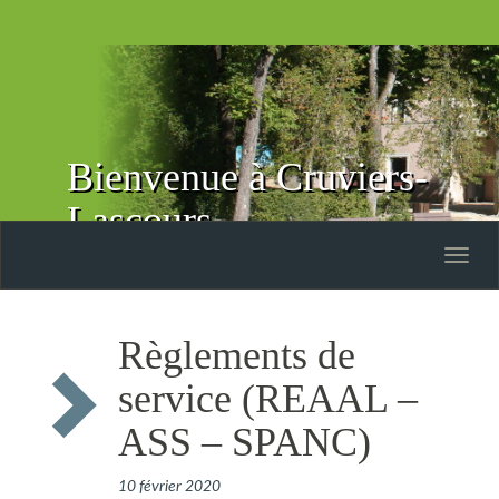
Bienvenue à Cruviers-
Lascours
Toggle
naviga
Règlements de
service (REAAL –
ASS – SPANC)
10 février 2020