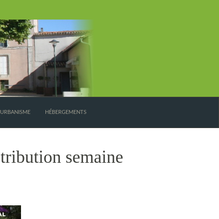
’URBANISME
HÉBERGEMENTS
stribution semaine