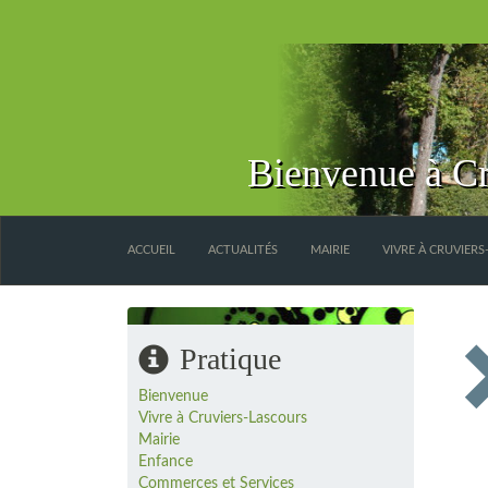
Bienvenue à Cr
ACCUEIL
ACTUALITÉS
MAIRIE
VIVRE À CRUVIER
Pratique
Bienvenue
Vivre à Cruviers-Lascours
Mairie
Enfance
Commerces et Services