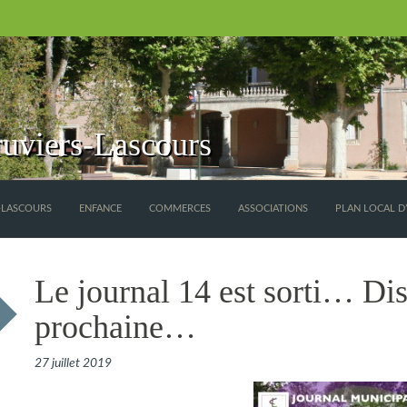
uviers-Lascours
S-LASCOURS
ENFANCE
COMMERCES
ASSOCIATIONS
PLAN LOCAL D
Le journal 14 est sorti… Di
prochaine…
27 juillet 2019