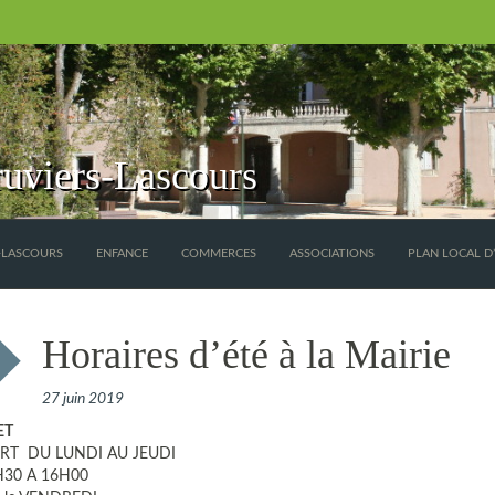
uviers-Lascours
S-LASCOURS
ENFANCE
COMMERCES
ASSOCIATIONS
PLAN LOCAL D
Horaires d’été à la Mairie
27 juin 2019
ET
RT DU LUNDI AU JEUDI
H30 A 16H00