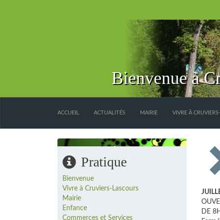
Bienvenue à Cr
ACCUEIL
ACTUALITÉS
MAIRIE
VIVRE À CRUVIER
Pratique
Bienvenue
Vivre à Cruviers-Lascours
JUILL
Mairie
OUVE
Enfance
DE 8
Commerces et Services