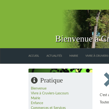
Bienvenue à Cr
ACCUEIL
ACTUALITÉS
MAIRIE
VIVRE À CRUVIER
Pratique
Bienvenue
Vivre à Cruviers-Lascours
C’est 
Mairie
Toute
Enfance
Commerces et Services