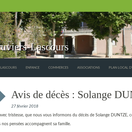
uviers-Lascours
S-LASCOURS
ENFANCE
COMMERCES
ASSOCIATIONS
PLAN LOCAL D
Avis de décès : Solange 
27 février 2018
avec tristesse, que nous vous informons du décès de Solange DUNTZE, ce 
s nos pensées accompagnent sa famille.