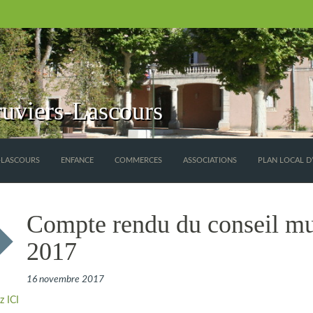
uviers-Lascours
S-LASCOURS
ENFANCE
COMMERCES
ASSOCIATIONS
PLAN LOCAL D
Compte rendu du conseil mu
2017
16 novembre 2017
z ICI