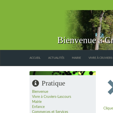
Bienvenue à Cr
ACCUEIL
ACTUALITÉS
MAIRIE
VIVRE À CRUVIER
Pratique
Bienvenue
Vivre à Cruviers-Lascours
Mairie
Enfance
Clique
Commerces et Services