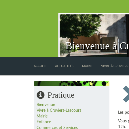
Bienvenue à Cr
ACCUEIL
ACTUALITÉS
MAIRIE
VIVRE À CRUVIER
Pratique
Bienvenue
Vivre à Cruviers-Lascours
Les po
Mairie
Vous p
Enfance
12h.
Commerces et Services