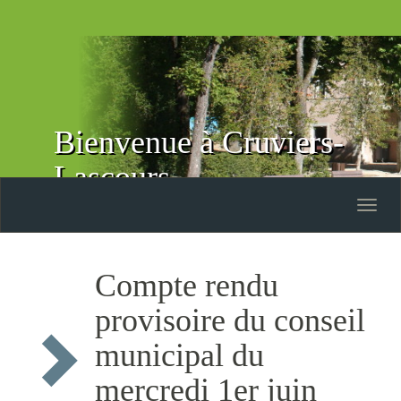
Bienvenue à Cruviers-
Lascours
Toggle
naviga
Compte rendu
provisoire du conseil
municipal du
mercredi 1er juin