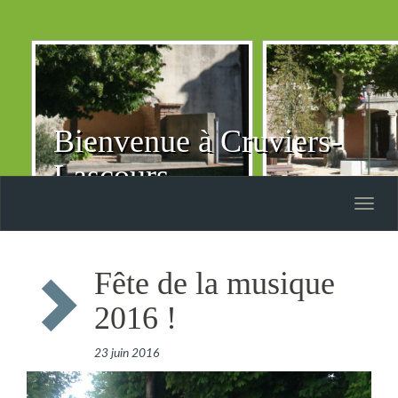
Bienvenue à Cruviers-
Lascours
Toggle
naviga
Fête de la musique
2016 !
23 juin 2016