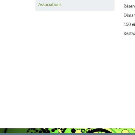
Associations
Réser
Dimanc
150 e
Restau