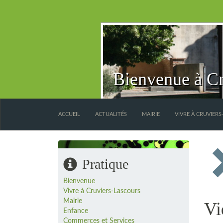
Bienvenue à Cr
ACCUEIL
ACTUALITÉS
MAIRIE
VIVRE À CRUVIER
Pratique
Bienvenue
Vivre à Cruviers-Lascours
Mairie
Vi
Enfance
Commerces et Services