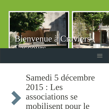
Bienvenue à Cruviers-
Lascours
Toggle
naviga
Samedi 5 décembre
2015 : Les
associations se
mobilisent pour le