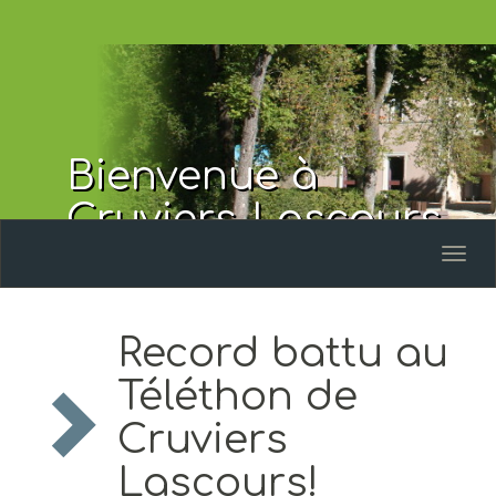
Bienvenue à
Cruviers-Lascours
Toggl
naviga
Record battu au
Téléthon de
Cruviers
Lascours!