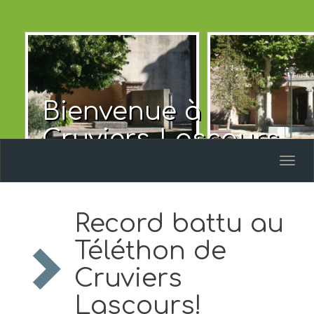
Bienvenue à
Cruviers-Lascours
Toggl
naviga
Record battu au
Téléthon de
Cruviers
Lascours!