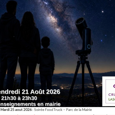
Mardi 25 aout 2026
: Soirée FoodTruck – Parc de la Mairie