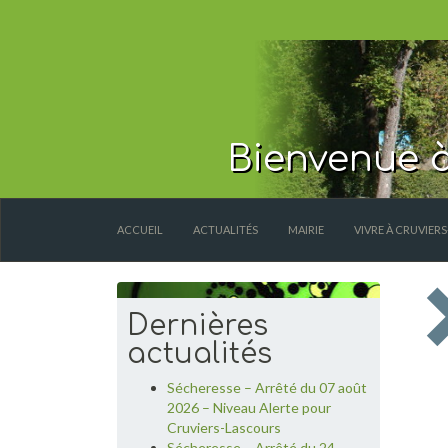
Bienvenue à
ACCUEIL
ACTUALITÉS
MAIRIE
VIVRE À CRUVIER
Dernières
actualités
Sécheresse – Arrêté du 07 août
2026 – Niveau Alerte pour
Cruviers-Lascours
Sécheresse – Arrêté du 24