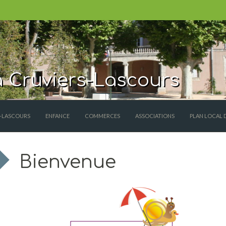
 Cruviers-Lascours
S-LASCOURS
ENFANCE
COMMERCES
ASSOCIATIONS
PLAN LOCAL 
Bienvenue