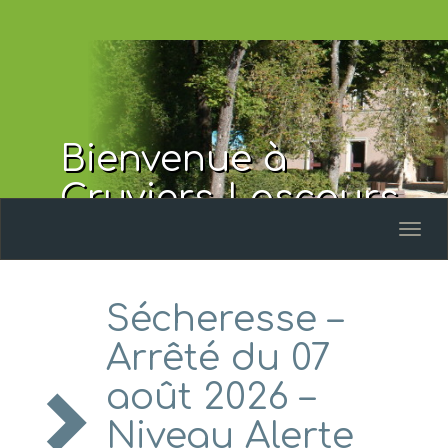
Bienvenue à
Cruviers-Lascours
Toggl
naviga
Sécheresse –
Arrêté du 07
août 2026 –
Niveau Alerte