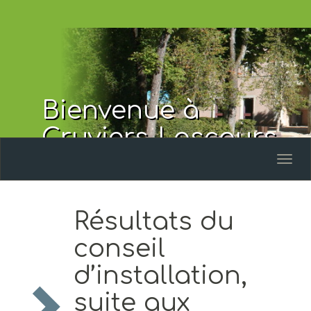
Bienvenue à
Cruviers-Lascours
Toggl
naviga
Résultats du
conseil
d’installation,
suite aux