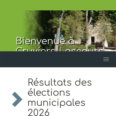
Bienvenue à
Cruviers-Lascours
Toggl
naviga
Résultats des
élections
municipales
2026