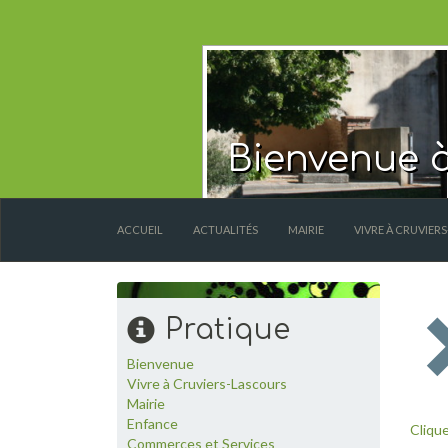
Bienvenue à
ACCUEIL
ACTUALITÉS
MAIRIE
VIVRE À CRUVIER
Pratique
Bienvenue
Vivre à Cruviers-Lascours
Mairie
Enfance
Clique
Commerces et Services