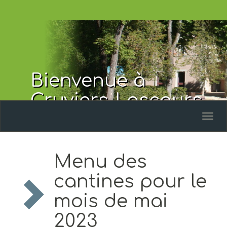
Bienvenue à
Cruviers-Lascours
Toggl
naviga
Menu des
cantines pour le
mois de mai
2023