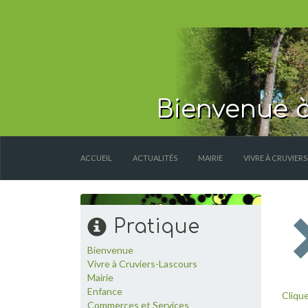
Bienvenue à
ACCUEIL
ACTUALITÉS
MAIRIE
VIVRE À CRUVIER
Pratique
Bienvenue
Vivre à Cruviers-Lascours
Mairie
Enfance
Clique
Commerces et Services