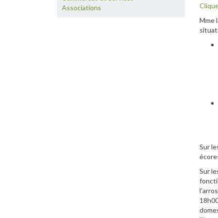
Clique
Associations
Mme la
situat
Sur l
écores
Sur le
foncti
l’arro
18h00 
domest