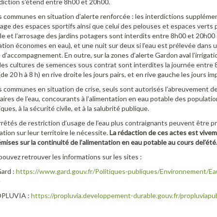
rdiction s’étend entre 8h00 et 20h00.
s communes en situation d’alerte renforcée : les interdictions supplém
sage des espaces sportifs ainsi que celui des pelouses et espaces verts pri
le et l’arrosage des jardins potagers sont interdits entre 8h00 et 20h00
gation économes en eau), et une nuit sur deux si l’eau est prélevée dans 
d’accompagnement. En outre, sur la zones d’alerte Gardon aval l’irrigati
des cultures de semences sous contrat sont interdites la journée entre 8
(de 20 h à 8 h) en rive droite les jours pairs, et en rive gauche les jours imp
s communes en situation de crise, seuls sont autorisés l’abreuvement d
taires de l’eau, concourants à l’alimentation en eau potable des populatio
ques, à la sécurité civile, et à la salubrité publique.
rêtés de restriction d’usage de l’eau plus contraignants peuvent être pr
uation sur leur territoire le nécessite.
La rédaction de ces actes est viv
mises sur la continuité de l’alimentation en eau potable au cours de
l’été
ouvez retrouver les informations sur les sites :
Gard :
https://www.gard.gouv.fr/Politiques-publiques/Environnement/Ea
e
OPLUVIA :
https://propluvia.developpement-durable.gouv.fr/propluviapub