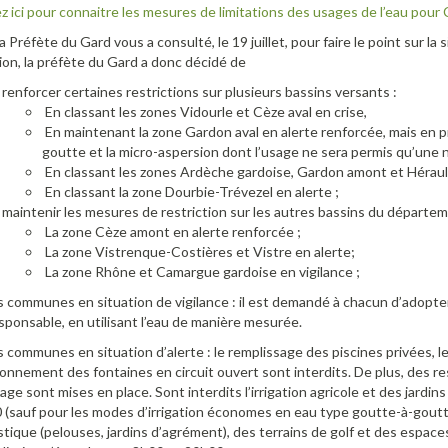
z ici pour connaitre les mesures de limitations des usages de l’eau pour
 Préfète du Gard vous a consulté, le 19 juillet, pour faire le point sur l
ion, la préfète du Gard a donc décidé de
renforcer certaines restrictions sur plusieurs bassins versants :
En classant les zones Vidourle et Cèze aval en crise,
En maintenant la zone Gardon aval en alerte renforcée, mais en p
goutte et la micro-aspersion dont l’usage ne sera permis qu’une n
En classant les zones Ardèche gardoise, Gardon amont et Hérault
En classant la zone Dourbie-Trévezel en alerte ;
maintenir les mesures de restriction sur les autres bassins du départem
La zone Cèze amont en alerte renforcée ;
La zone Vistrenque-Costières et Vistre en alerte;
La zone Rhône et Camargue gardoise en vigilance ;
es communes en situation de vigilance : il est demandé à chacun d’adop
ponsable, en utilisant l’eau de manière mesurée.
s communes en situation d’alerte : le remplissage des piscines privées, le
onnement des fontaines en circuit ouvert sont interdits. De plus, des re
sage sont mises en place. Sont interdits l’irrigation agricole et des jardi
(sauf pour les modes d’irrigation économes en eau type goutte-à-goutte
ique (pelouses, jardins d’agrément), des terrains de golf et des espaces