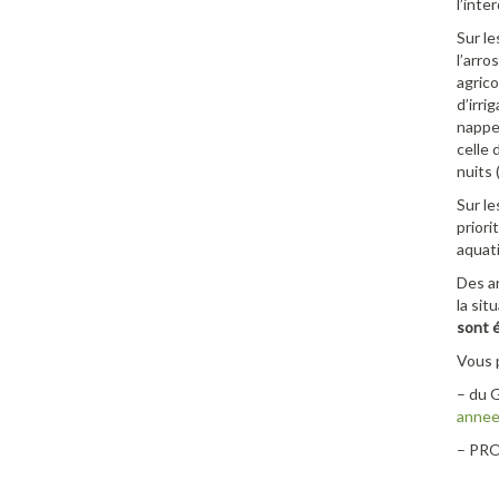
l’inte
Sur le
l’arro
agrico
d’irri
nappe 
celle 
nuits 
Sur le
priori
aquati
Des ar
la sit
sont é
Vous p
– du 
anne
– PR