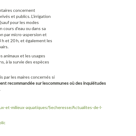
entaires concernent
vés et publics. L’irrigation
 (sauf pour les modes
un cours d’eau ou dans sa
on par micro-aspersion et
 h et 20 h, et également les
airs.
es animaux et les usages
ns, à la survie des espèces
is par les maires concernés si
ement recommandée sur les
communes où des inquiétudes
.
ux-et-milieux-aquatiques/Secheresse/Actualites-de-l-
lic