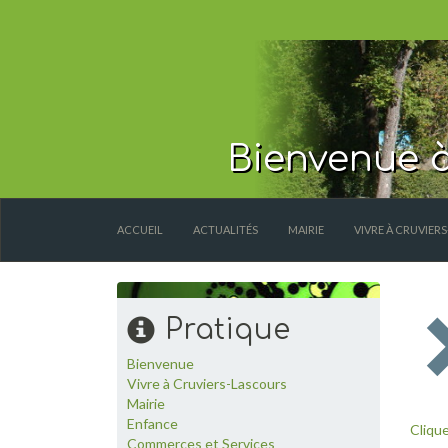
Bienvenue à
ACCUEIL
ACTUALITÉS
MAIRIE
VIVRE À CRUVIER
Pratique
Bienvenue
Vivre à Cruviers-Lascours
Mairie
Enfance
Clique
Commerces et Services