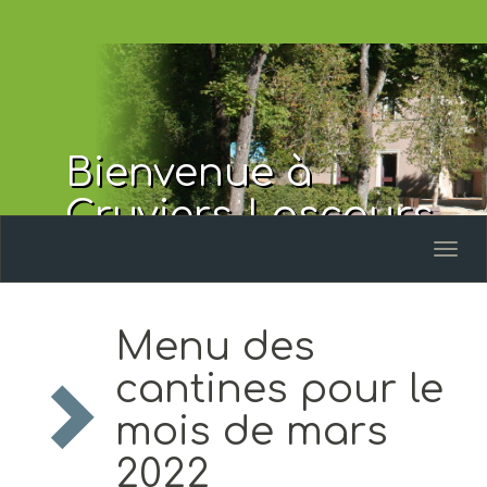
Bienvenue à
Cruviers-Lascours
Toggl
naviga
Menu des
cantines pour le
mois de mars
2022