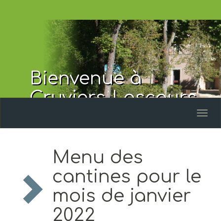
Bienvenue à
Cruviers-Lascours
Toggl
naviga
Menu des
cantines pour le
mois de janvier
2022