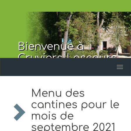
Bienvenue à
Cruviers-Lascours
Toggl
naviga
Menu des
cantines pour le
mois de
septembre 2021