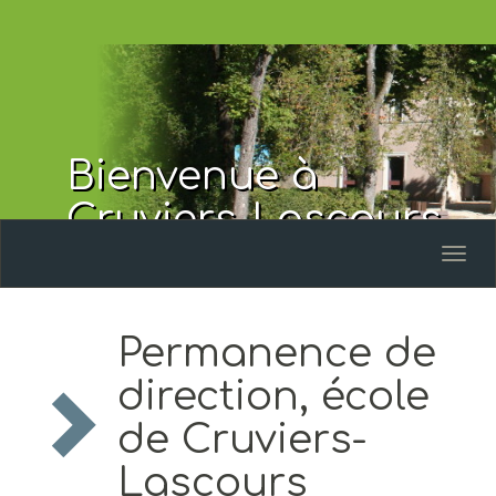
Bienvenue à
Cruviers-Lascours
Toggl
naviga
Permanence de
direction, école
de Cruviers-
Lascours