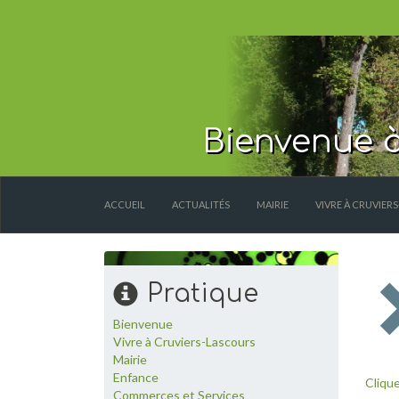
Bienvenue à
ACCUEIL
ACTUALITÉS
MAIRIE
VIVRE À CRUVIER
Pratique
Bienvenue
Vivre à Cruviers-Lascours
Mairie
Enfance
Clique
Commerces et Services