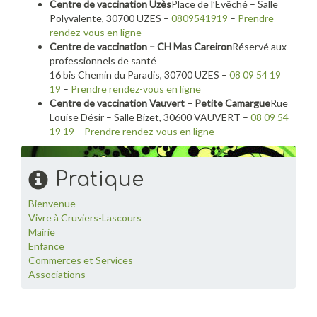
Centre de vaccination Uzès
Place de l’Evêché – Salle
Polyvalente, 30700 UZES –
0809541919
–
Prendre
rendez-vous en ligne
Centre de vaccination – CH Mas Careiron
Réservé aux
professionnels de santé
16 bis Chemin du Paradis, 30700 UZES –
08 09 54 19
19
–
Prendre rendez-vous en ligne
Centre de vaccination Vauvert – Petite Camargue
Rue
Louise Désir – Salle Bizet, 30600 VAUVERT –
08 09 54
19 19
–
Prendre rendez-vous en ligne
Pratique
Bienvenue
Vivre à Cruviers-Lascours
Mairie
Enfance
Commerces et Services
Associations