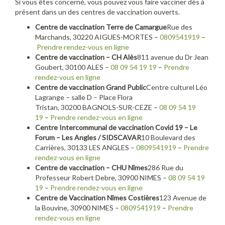
Si vous êtes concerné, vous pouvez vous faire vacciner dès à
présent dans un des centres de vaccination ouverts.
Centre de vaccination Terre de Camargue
Rue des
Marchands, 30220 AIGUES-MORTES –
0809541919
–
Prendre rendez-vous en ligne
Centre de vaccination – CH Alès
811 avenue du Dr Jean
Goubert, 30100 ALES –
08 09 54 19 19
–
Prendre
rendez-vous en ligne
Centre de vaccination Grand Public
Centre culturel Léo
Lagrange – salle D – Place Flora
Tristan, 30200 BAGNOLS-SUR-CEZE –
08 09 54 19
19
–
Prendre rendez-vous en ligne
Centre Intercommunal de vaccination Covid 19 – Le
Forum – Les Angles / SIDSCAVAR
10 Boulevard des
Carrières, 30133 LES ANGLES –
0809541919
–
Prendre
rendez-vous en ligne
Centre de vaccination – CHU Nîmes
286 Rue du
Professeur Robert Debre, 30900 NIMES –
08 09 54 19
19
–
Prendre rendez-vous en ligne
Centre de Vaccination Nîmes Costières
123 Avenue de
la Bouvine, 30900 NIMES –
0809541919
–
Prendre
rendez-vous en ligne