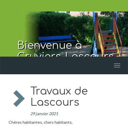
Bienvenue à
Cruviers-Lascours
Toggl
naviga
Travaux de
Lascours
29 janvier 2021
Chères habitantes, chers habitants,