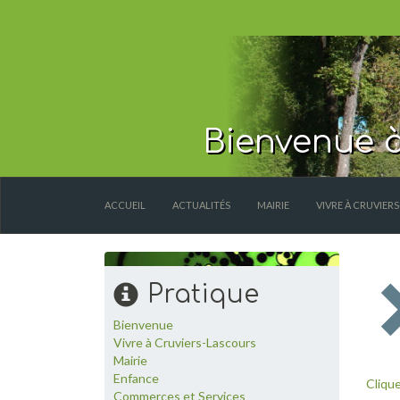
Bienvenue à
ACCUEIL
ACTUALITÉS
MAIRIE
VIVRE À CRUVIER
Pratique
Bienvenue
Vivre à Cruviers-Lascours
Mairie
Enfance
Clique
Commerces et Services