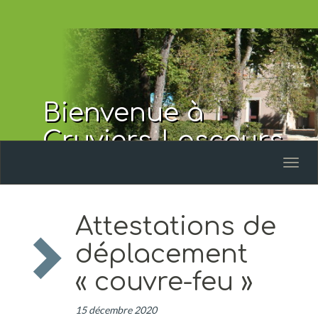
Bienvenue à
Cruviers-Lascours
Toggl
naviga
Attestations de
déplacement
« couvre-feu »
15 décembre 2020