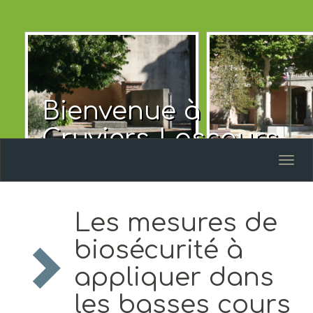
Bienvenue à
Cruviers-Lascours
Toggl
naviga
Les mesures de
biosécurité à
appliquer dans
les basses cours