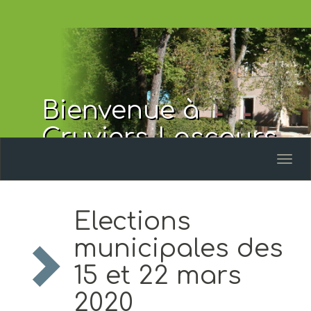
Bienvenue à
Cruviers-Lascours
Toggl
naviga
Elections
municipales des
15 et 22 mars
2020