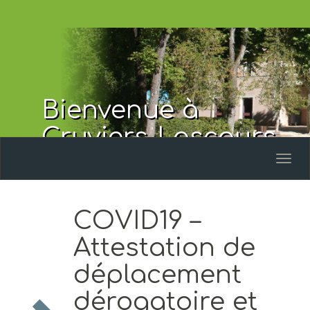
Bienvenue à
Cruviers-Lascours
Toggl
naviga
COVID19 –
Attestation de
déplacement
dérogatoire et