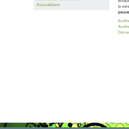
lesqu
Associations
le min
peuven
Arrêt
Arrêt
Décre