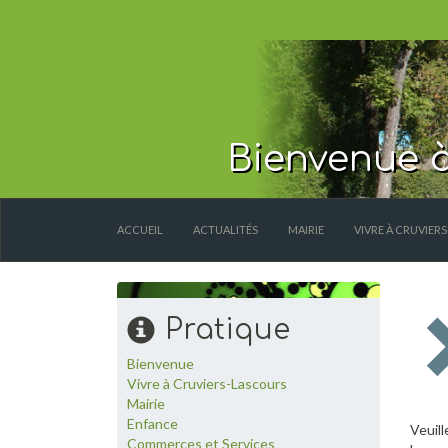
Bienvenue à
ACCUEIL
ACTUALITÉS
MAIRIE
VIVRE À CRUVIER
Pratique
Bienvenue
Vivre à Cruviers-Lascours
Mairie
Enfance
Veuill
Commerces et Services