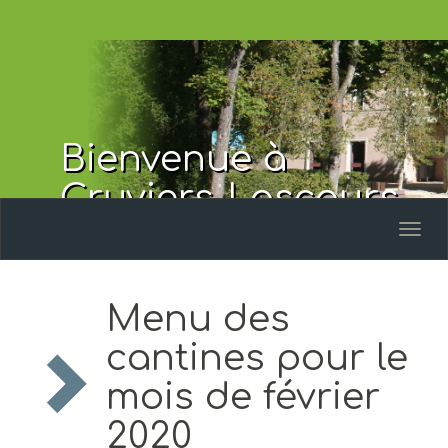
Bienvenue à
Cruviers-Lascours
Toggl
naviga
Menu des
cantines pour le
mois de février
2020