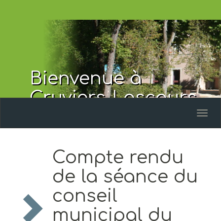
Bienvenue à
Cruviers-Lascours
Toggl
naviga
Compte rendu
de la séance du
conseil
municipal du