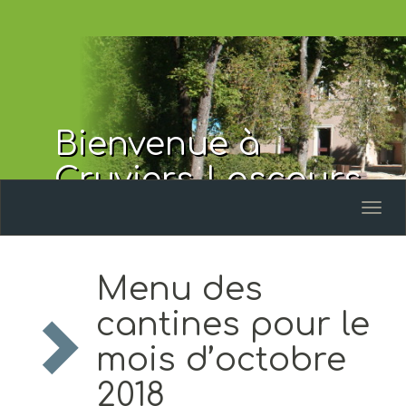
Bienvenue à
Cruviers-Lascours
Toggl
naviga
Menu des
cantines pour le
mois d’octobre
2018