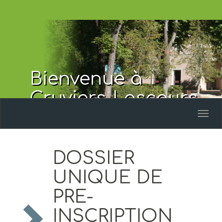
Bienvenue à
Cruviers-Lascours
Toggl
naviga
DOSSIER
UNIQUE DE
PRE-
INSCRIPTION